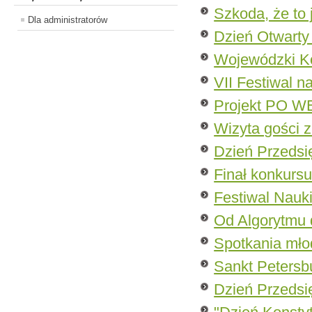
Szkoda, że to
Dla administratorów
Dzień Otwarty
Wojewódzki K
VII Festiwal na
Projekt PO W
Wizyta gości z
Dzień Przedsi
Finał konkurs
Festiwal Nauk
Od Algorytmu
Spotkania młod
Sankt Petersb
Dzień Przedsi