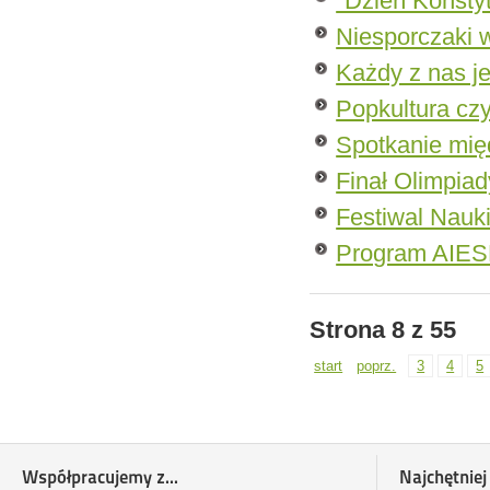
"Dzień Konstyt
Niesporczaki 
Każdy z nas je
Popkultura cz
Spotkanie mię
Finał Olimpiady
Festiwal Nauk
Program AIE
Strona 8 z 55
start
poprz.
3
4
5
Współpracujemy z...
Najchętniej