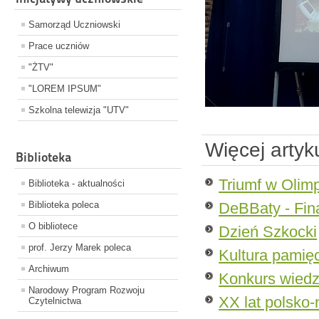
Samorząd Uczniowski
Prace uczniów
"ŻTV"
"LOREM IPSUM"
Szkolna telewizja "UTV"
Więcej arty
Biblioteka
Triumf w Olimp
Biblioteka - aktualności
Biblioteka poleca
DeBBaty - Fin
O bibliotece
Dzień Szkocki
prof. Jerzy Marek poleca
Kultura pamię
Archiwum
Konkurs wiedzy
Narodowy Program Rozwoju
XX lat polsko
Czytelnictwa