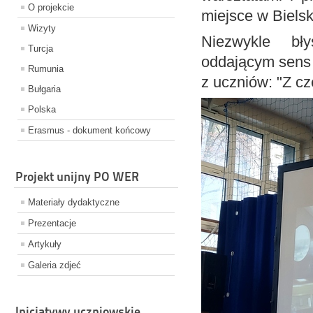
O projekcie
miejsce w Bielsk
Wizyty
Niezwykle bł
Turcja
oddającym sens 
Rumunia
z uczniów: "Z cz
Bułgaria
Polska
Erasmus - dokument końcowy
Projekt unijny PO WER
Materiały dydaktyczne
Prezentacje
Artykuły
Galeria zdjeć
Inicjatywy uczniowskie