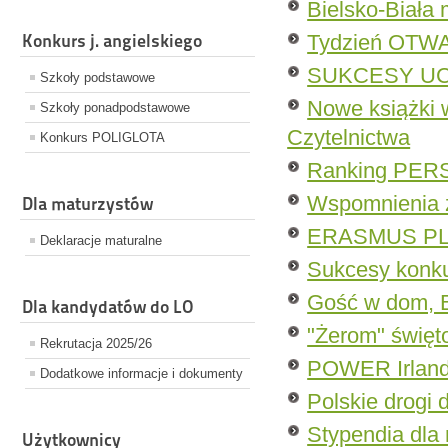
Bielsko-Biała 
Konkurs j. angielskiego
Tydzień OTW
SUKCESY UC
Szkoły podstawowe
Nowe książki
Szkoły ponadpodstawowe
Czytelnictwa
Konkurs POLIGLOTA
Ranking PE
Wspomnienia z
Dla maturzystów
ERASMUS PL
Deklaracje maturalne
Sukcesy konk
Gość w dom, B
Dla kandydatów do LO
"Żerom" święt
Rekrutacja 2025/26
POWER Irland
Dodatkowe informacje i dokumenty
Polskie drogi 
Stypendia dla
Użytkownicy