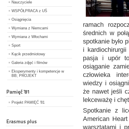
Nauczyciele
WSPÓŁPRACA z UŚ
Osiągnięcia
ramach rozpocz
Wymiana z Niemcami
średnich w połą
Wymiana z Włochami
spotkanie było p
Sport
i kardiochirurg
Kącik przedmiotowy
pasja i upór t
Galeria zdjęć i filmów
osiąganie zamie
Eksperymenty i kompetencje w
człowieka inte
BB; PROJEKT
wiedzy i osiągni
że nawet jeśli 
Pamięć '81
lekceważę i chęt
Projekt PAMIĘĆ '81
Spotkanie z li
American Heart 
Erasmus plus
warsztatami i p