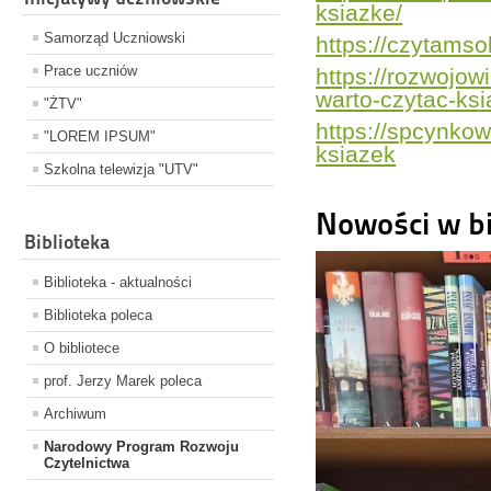
ksiazke/
Samorząd Uczniowski
https://czytamso
Prace uczniów
https://rozwojow
warto-czytac-ksi
"ŻTV"
https://spcynkow
"LOREM IPSUM"
ksiazek
Szkolna telewizja "UTV"
Nowości w bi
Biblioteka
Biblioteka - aktualności
Biblioteka poleca
O bibliotece
prof. Jerzy Marek poleca
Archiwum
Narodowy Program Rozwoju
Czytelnictwa