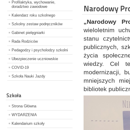
Profilaktyka, wychowanie,
Narodowy Pro
doradztwo zawodowe
Kalendarz roku szkolnego
„Narodowy Pr
Szkolny zestaw podręczników
wieloletnim uc
Gabinet pielęgniarki
stanu czytelnic
Rada Rodziców
publicznych, sz
Pedagodzy i psycholodzy szkolni
życia społeczn
Ubezpieczenie uczniowskie
wiedzy. Cel t
COVID-19
modernizacji, 
Szkoła Nauki Jazdy
mniejszych mie
bibliotek public
Szkoła
Strona Główna
WYDARZENIA
Kalendarium szkoły