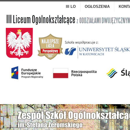
III LO
OGŁOSZENIA
KONT