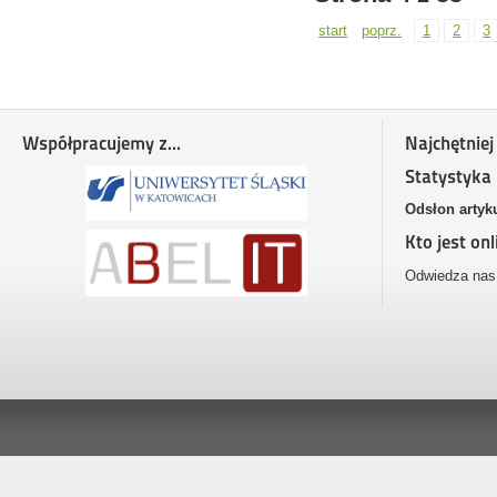
start
poprz.
1
2
3
Współpracujemy z...
Najchętniej
Statystyka
Odsłon artyk
Kto jest onl
Odwiedza nas 