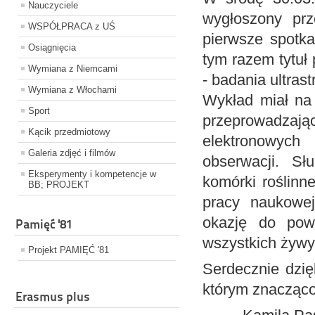
Nauczyciele
wygłoszony prz
WSPÓŁPRACA z UŚ
pierwsze spotka
Osiągnięcia
tym razem tytuł 
Wymiana z Niemcami
- badania ultrast
Wymiana z Włochami
Wykład miał na
Sport
przeprowadzają
Kącik przedmiotowy
elektronowych
Galeria zdjęć i filmów
obserwacji. Słu
Eksperymenty i kompetencje w
komórki roślinn
BB; PROJEKT
pracy naukowej
okazję do powt
Pamięć '81
wszystkich żywy
Projekt PAMIĘĆ '81
Serdecznie dzię
którym znacząco
Erasmus plus