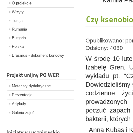
Kamila Pa
O projekcie
Wizyty
Czy ksenobio
Turcja
Rumunia
Bułgaria
Opublikowano: pon
Polska
Odsłony: 4080
Erasmus - dokument końcowy
W środę 10 lute
Izabelę Greń. U
Projekt unijny PO WER
wykładu pt. "C
Dowiedzieliśmy s
Materiały dydaktyczne
codzienne życ
Prezentacje
prowadzonych 
Artykuły
poczuć zapach 
Galeria zdjeć
bakterii, któryc
Anna Kubas i Ka
Inicjatywy uczniowskie