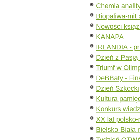
Chemia analit
Biopaliwa-mit 
Nowości ksią
KANAPA
IRLANDIA - pr
Dzień z Pasją
Triumf w Olimp
DeBBaty - Fin
Dzień Szkocki
Kultura pamię
Konkurs wiedzy
XX lat polsko
Bielsko-Biała 
Tydzień OTW