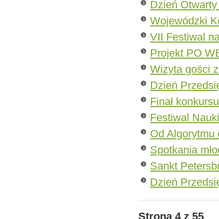
Dzień Otwarty
Wojewódzki K
VII Festiwal na
Projekt PO W
Wizyta gości z
Dzień Przedsi
Finał konkurs
Festiwal Nauk
Od Algorytmu
Spotkania młod
Sankt Petersb
Dzień Przedsi
Strona 4 z 55