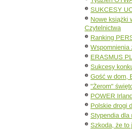
SUKCESY UC
Nowe książki
Czytelnictwa
Ranking PE
Wspomnienia z
ERASMUS PL
Sukcesy konk
Gość w dom, B
"Żerom" święt
POWER Irland
Polskie drogi 
Stypendia dla
Szkoda, że to