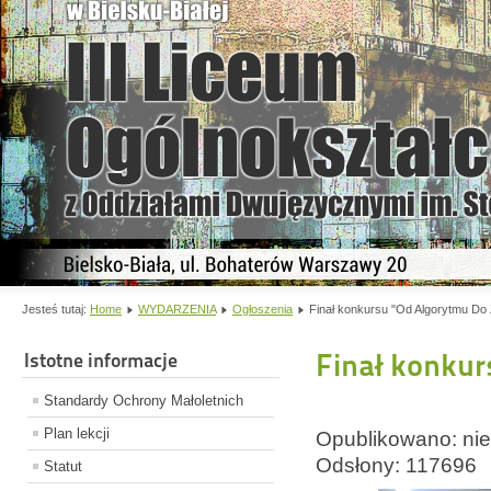
Jesteś tutaj:
Home
WYDARZENIA
Ogłoszenia
Finał konkursu "Od Algorytmu D
Finał konku
Istotne informacje
Standardy Ochrony Małoletnich
Plan lekcji
Opublikowano: nie
Odsłony: 117696
Statut