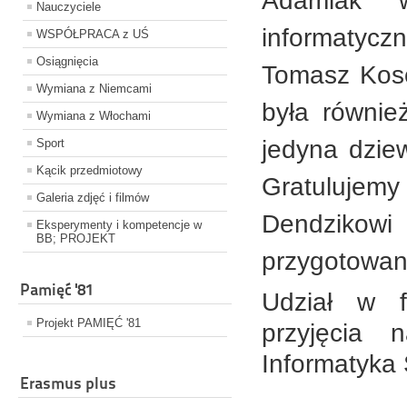
Adamiak w
Nauczyciele
informatyc
WSPÓŁPRACA z UŚ
Osiągnięcia
Tomasz Kose
Wymiana z Niemcami
była równie
Wymiana z Włochami
jedyna dziew
Sport
Kącik przedmiotowy
Gratulujemy
Galeria zdjęć i filmów
Dendzikow
Eksperymenty i kompetencje w
BB; PROJEKT
przygotowani
Pamięć '81
Udział w f
Projekt PAMIĘĆ '81
przyjęcia 
Informatyka
Erasmus plus