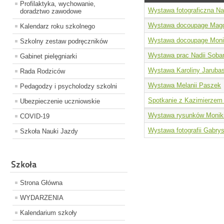
Profilaktyka, wychowanie,
Wystawa fotograficzna Nat
doradztwo zawodowe
Wystawa docoupage Mag
Kalendarz roku szkolnego
Wystawa docoupage Monik
Szkolny zestaw podręczników
Wystawa prac Nadii Sobań
Gabinet pielęgniarki
Wystawa Karoliny Jaruba
Rada Rodziców
Wystawa Melanii Paszek
Pedagodzy i psycholodzy szkolni
Spotkanie z Kazimierzem
Ubezpieczenie uczniowskie
Wystawa rysunków Moniki
COVID-19
Wystawa fotografii Gabrys
Szkoła Nauki Jazdy
Szkoła
Strona Główna
WYDARZENIA
Kalendarium szkoły