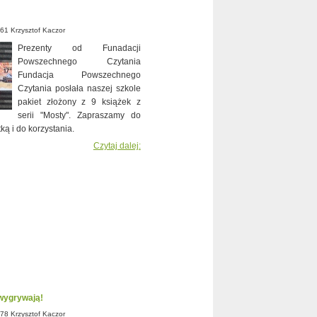
61 Krzysztof Kaczor
Prezenty od Funadacji
Powszechnego Czytania
Fundacja Powszechnego
Czytania posłała naszej szkole
pakiet złożony z 9 książek z
serii "Mosty". Zapraszamy do
ką i do korzystania.
Czytaj dalej:
wygrywają!
78 Krzysztof Kaczor