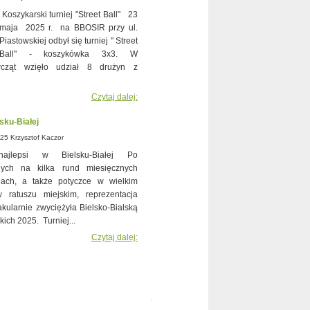
Koszykarski turniej "Street Ball" 23
maja 2025 r. na BBOSIR przy ul.
Piastowskiej odbył się turniej " Street
Ball" - koszykówka 3x3. W
wcząt wzięło udział 8 drużyn z
Czytaj dalej:
lsku-Białej
25 Krzysztof Kaczor
ajlepsi w Bielsku-Białej Po
nych na kilka rund miesięcznych
ach, a także potyczce w wielkim
w ratuszu miejskim, reprezentacja
akularnie zwyciężyła Bielsko-Bialską
ich 2025. Turniej...
Czytaj dalej:
Aleksander Kaczorowski w Żeromie