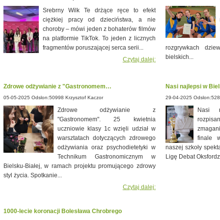
Srebrny Wilk Te drżące ręce to efekt
ciężkiej pracy od dzieciństwa, a nie
choroby – mówi jeden z bohaterów filmów
na platformie TikTok. To jeden z licznych
fragmentów poruszającej serca serii...
rozgrywkach dzie
bielskich...
Czytaj dalej:
Zdrowe odżywianie z "Gastronomem…
Nasi najlepsi w Bie
05-05-2025 Odslon:50998 Krzysztof Kaczor
29-04-2025 Odslon:528
Zdrowe odżywianie z
Nasi n
"Gastronomem". 25 kwietnia
rozpisa
uczniowie klasy 1c wzięli udział w
zmagani
warsztatach dotyczących zdrowego
finale 
odżywiania oraz psychodietetyki w
naszej szkoły spekt
Technikum Gastronomicznym w
Ligę Debat Oksfordzk
Bielsku-Białej, w ramach projektu promującego zdrowy
styl życia. Spotkanie...
Czytaj dalej:
1000-lecie koronacji Bolesława Chrobrego