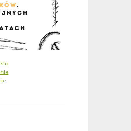
ktu
enta
mie