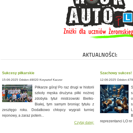
AKTUALNOŚCI:
Sukcesy piłkarskie
Szachowy sukces!
15-06-2025 Odslon:49020 Krzysztof Kaczor
12-06-2025 Odslon:479
Piłkarze górą! Po raz drugi w historii
S
szkoły męska drużyna piłki nożnej
s
zdobyła tytuł mistrzowski Bielks-
o
Białej, tym samym broniąc tytułu z
s
zeszłęgo roku. Dodatkowo chłopcy wygrali turniej
L
rejonowy, a zaraz potem...
B
reprezentanci LO nr 3
Czytaj dalej: