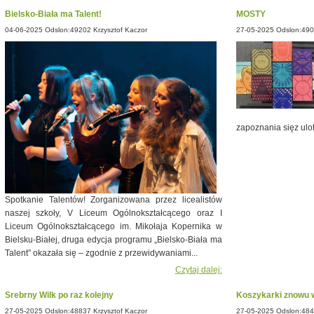
Bielsko-Biała ma Talent!
MOSTY
04-06-2025 Odslon:49202 Krzysztof Kaczor
27-05-2025 Odslon:490
zapoznania sięz ulot
Spotkanie Talentów! Zorganizowana przez licealistów
naszej szkoły, V Liceum Ogólnokształcącego oraz I
Liceum Ogólnokształcącego im. Mikołaja Kopernika w
Bielsku-Białej, druga edycja programu „Bielsko-Biała ma
Talent” okazała się – zgodnie z przewidywaniami...
Czytaj dalej:
Srebrny Wilk po raz kolejny
Koszykarki znowu 
27-05-2025 Odslon:48837 Krzysztof Kaczor
27-05-2025 Odslon:484