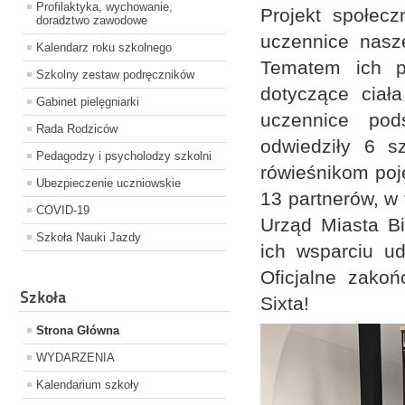
Profilaktyka, wychowanie,
Projekt społecz
doradztwo zawodowe
uczennice nasze
Kalendarz roku szkolnego
Tematem ich p
Szkolny zestaw podręczników
dotyczące ciał
Gabinet pielęgniarki
uczennice pod
Rada Rodziców
odwiedziły 6 s
Pedagodzy i psycholodzy szkolni
rówieśnikom poję
Ubezpieczenie uczniowskie
13 partnerów, w
COVID-19
Urząd Miasta Bi
Szkoła Nauki Jazdy
ich wsparciu ud
Oficjalne zakoń
Szkoła
Sixta!
Strona Główna
WYDARZENIA
Kalendarium szkoły