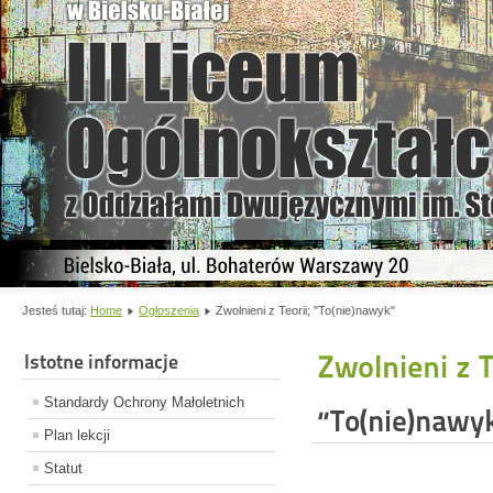
Jesteś tutaj:
Home
Ogłoszenia
Zwolnieni z Teorii; "To(nie)nawyk"
Zwolnieni z T
Istotne informacje
Standardy Ochrony Małoletnich
“To(nie)nawy
Plan lekcji
Statut