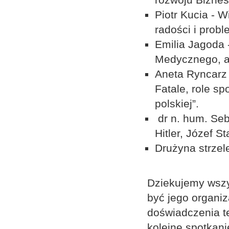
Piotr Kucia - 
radości i probl
Emilia Jagoda 
Medycznego, ab
Aneta Ryncarz
Fatale, role sp
polskiej”.
dr n. hum. Seb
Hitler, Józef S
Drużyna strzel
Dziekujemy wszy
być jego organiz
doświadczenia t
kolejne spotkani