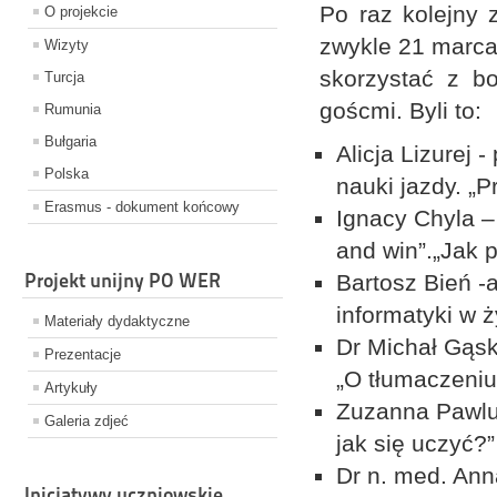
Po raz kolejny 
O projekcie
zwykle 21 marca
Wizyty
skorzystać z bo
Turcja
goścmi. Byli to:
Rumunia
Bułgaria
Alicja Lizurej 
Polska
nauki jazdy. „P
Erasmus - dokument końcowy
Ignacy Chyla –
and win”.„Jak 
Projekt unijny PO WER
Bartosz Bień 
informatyki w 
Materiały dydaktyczne
Dr Michał Gąsk
Prezentacje
„O tłumaczeniu,
Artykuły
Zuzanna Pawlus
Galeria zdjeć
jak się uczyć?”
Dr n. med. An
Inicjatywy uczniowskie