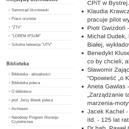
CPiT w Bystrej.
Samorząd Uczniowski
Klaudia Krawcz
pracuje pilot w
Prace uczniów
Piotr Gwizdoń 
"ŻTV"
Michał Dudek, 
"LOREM IPSUM"
Białej, wykład
Szkolna telewizja "UTV"
Benedykt Kluse
co by chcieli, a
Biblioteka
Sławomir Zając
Biblioteka - aktualności
"Opowieść „o Ko
Biblioteka poleca
Aneta Gawlas 
O bibliotece
„Zarządzanie t
prof. Jerzy Marek poleca
marzenia-motyw
Archiwum
Jacek Kachel - 
Narodowy Program Rozwoju
itd. - 125 lat r
Czytelnictwa
Dr hab. Paweł G