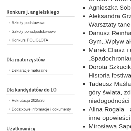
Agnieszka Sobo
Konkurs j. angielskiego
Aleksandra Grz
Szkoły podstawowe
Warsztaty tane
Szkoły ponadpodstawowe
Dariusz Reinha
Konkurs POLIGLOTA
Gym.„Wpływ akt
Marek Eliasz i
„Spadochronia
Dla maturzystów
Dorota Szkucik
Deklaracje maturalne
Historia festiw
Tadeusz Maślan
Dla kandydatów do LO
góry świata, z
niedogodności
Rekrutacja 2025/26
Alina Rogala -
Dodatkowe informacje i dokumenty
inne opowieści
Mirosława Sape
Użytkownicy