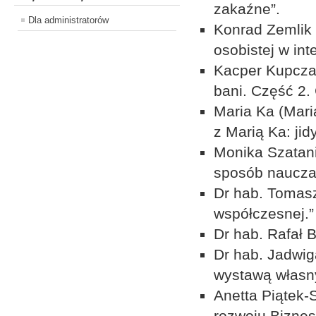
zakaźne”.
Dla administratorów
Konrad Zemlik
osobistej w int
Kacper Kupczak
bani. Część 2.
Maria Ka (Mari
z Marią Ka: jid
Monika Szatanik
sposób naucza
Dr hab. Tomasz
współczesnej.”
Dr hab. Rafał 
Dr hab. Jadwig
wystawą własn
Anetta Piątek
rozwoju Biznesu