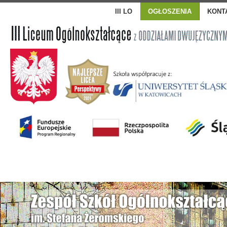
III LO
OGŁOSZENIA
KONT