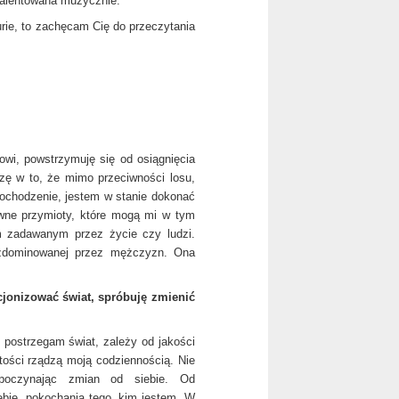
utalentowana muzycznie.
urie, to zachęcam Cię do przeczytania
owi, powstrzymuję się od osiągnięcia
zę w to, że mimo przeciwności losu,
pochodzenie, jestem w stanie dokonać
łówne przymioty, które mogą mi w tym
em zadawanym przez życie czy ludzi.
 zdominowanej przez mężczyzn. Ona
cjonizować świat, spróbuję zmienić
k postrzegam świat, zależy od jakości
tości rządzą moją codziennością. Nie
poczynając zmian od siebie. Od
iebie, pokochania tego, kim jestem. W