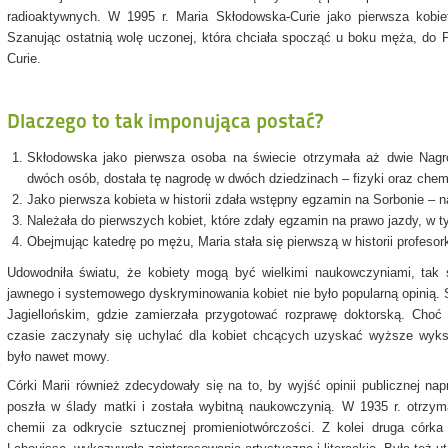
radioaktywnych. W 1995 r. Maria Skłodowska-Curie jako pierwsza kobie
Szanując ostatnią wolę uczonej, która chciała spocząć u boku męża, do Pa
Curie.
Dlaczego to tak imponująca postać?
Skłodowska jako pierwsza osoba na świecie otrzymała aż dwie Nagr
dwóch osób, dostała tę nagrodę w dwóch dziedzinach – fizyki oraz chemi
Jako pierwsza kobieta w historii zdała wstępny egzamin na Sorbonie – na 
Należała do pierwszych kobiet, które zdały egzamin na prawo jazdy, w
Obejmując katedrę po mężu, Maria stała się pierwszą w historii profesor
Udowodniła światu, że kobiety mogą być wielkimi naukowczyniami, ta
jawnego i systemowego dyskryminowania kobiet nie było popularną opinią. 
Jagiellońskim, gdzie zamierzała przygotować rozprawę doktorską. Choć
czasie zaczynały się uchylać dla kobiet chcących uzyskać wyższe wykszt
było nawet mowy.
Córki Marii również zdecydowały się na to, by wyjść opinii publicznej napr
poszła w ślady matki i została wybitną naukowczynią. W 1935 r. otrz
chemii za odkrycie sztucznej promieniotwórczości. Z kolei druga córka 