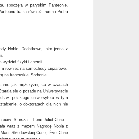
ta, spoczęła w paryskim Panteonie.
nteonu trafiła również trumna Piotra
ody Nobla. Dodatkowo, jako jedna z
i.
wydział fizyki i chemii.
 tym również na samochody ciężarowe.
ką na francuskiej Sorbonie.
k samo jak mężczyźni, co w czasach
Starała się o posadę na Uniwersytecie
 drzwi polskiego uniwersytetu w tym
ałcenie, o doktoratach dla nich nie
zeciw. Starsza – Irène Joliot-Curie –
ymała wraz z mężem Nagrodę Nobla z
Marii Skłodowskiej-Curie, Ève Curie