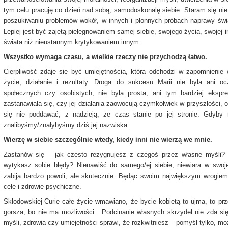
tym celu pracuję co dzień nad sobą, samodoskonalę siebie. Staram się ni
poszukiwaniu problemów wokół, w innych i płonnych próbach naprawy świa
Lepiej jest być zajętą pielęgnowaniem samej siebie, swojego życia, swojej 
świata niż nieustannym krytykowaniem innym.
Wszystko wymaga czasu, a wielkie rzeczy nie przychodzą łatwo.
Cierpliwość zdaje się być umiejętnością, która odchodzi w zapomnieni
życie, działanie i rezultaty. Droga do sukcesu Marii nie była ani o
społecznych czy osobistych; nie była prosta, ani tym bardziej ekspr
zastanawiała się, czy jej działania zaowocują czymkolwiek w przyszłości, o
się nie poddawać, z nadzieją, że czas stanie po jej stronie. Gdyby 
znalibyśmy/znałybyśmy dziś jej nazwiska.
Wierzę w siebie szczególnie wtedy, kiedy inni nie wierzą we mnie.
Zastanów się – jak często rezygnujesz z czegoś przez własne myśli? 
wytykasz sobie błędy? Nienawiść do samego/ej siebie, niewiara w swoje 
zabija bardzo powoli, ale skutecznie. Będąc swoim największym wrogiem
cele i zdrowie psychiczne.
Skłodowskiej-Curie całe życie wmawiano, że bycie kobietą to ujma, to prz
gorsza, bo nie ma możliwości. Podcinanie własnych skrzydeł nie zda się
myśli, zdrowia czy umiejętności sprawi, że rozkwitniesz – pomyśl tylko, moż