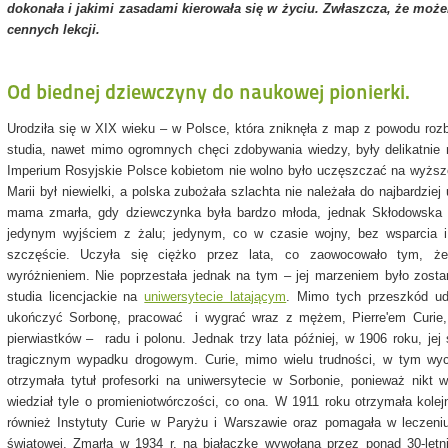
dokonała i jakimi zasadami kierowała się w życiu. Zwłaszcza, że może
cennych lekcji.
Od biednej dziewczyny do naukowej pionierki.
Urodziła się w XIX wieku – w Polsce, która zniknęła z map z powodu rozb
studia, nawet mimo ogromnych chęci zdobywania wiedzy, były delikatnie
Imperium Rosyjskie Polsce kobietom nie wolno było uczęszczać na wyższe
Marii był niewielki, a polska zubożała szlachta nie należała do najbardziej
mama zmarła, gdy dziewczynka była bardzo młoda, jednak Skłodowska ni
jedynym wyjściem z żalu; jedynym, co w czasie wojny, bez wsparcia i
szczęście. Uczyła się ciężko przez lata, co zaowocowało tym, ż
wyróżnieniem. Nie poprzestała jednak na tym – jej marzeniem było zosta
studia licencjackie na
uniwersytecie latającym
. Mimo tych przeszkód ud
ukończyć Sorbonę, pracować i wygrać wraz z mężem, Pierre'em Curie,
pierwiastków – radu i polonu. Jednak trzy lata później, w 1906 roku, jej
tragicznym wypadku drogowym. Curie, mimo wielu trudności, w tym wy
otrzymała tytuł profesorki na uniwersytecie w Sorbonie, ponieważ nik
wiedział tyle o promieniotwórczości, co ona. W 1911 roku otrzymała kolej
również Instytuty Curie w Paryżu i Warszawie oraz pomagała w leczeni
światowej. Zmarła w 1934 r. na białaczkę wywołaną przez ponad 30-letni