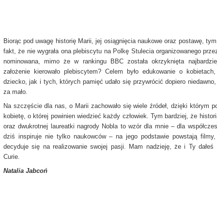
Biorąc pod uwagę historię Marii, jej osiągnięcia naukowe oraz postawę, tym
fakt, że nie wygrała ona plebiscytu na Polkę Stulecia organizowanego prz
nominowana, mimo że w rankingu BBC została okrzyknięta najbardziej
założenie kierowało plebiscytem? Celem było edukowanie o kobietach
dziecko, jak i tych, których pamięć udało się przywrócić dopiero niedawno,
za mało.
Na szczęście dla nas, o Marii zachowało się wiele źródeł, dzięki którym 
kobietę, o której powinien wiedzieć każdy człowiek. Tym bardziej, że histori
oraz dwukrotnej laureatki nagrody Nobla to wzór dla mnie – dla współczesn
dziś inspiruje nie tylko naukowców – na jego podstawie powstają filmy,
decyduje się na realizowanie swojej pasji. Mam nadzieję, że i Ty dałeś 
Curie.
Natalia Jabcoń