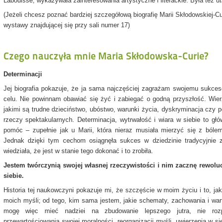
Labouisse, wykazywała zainteresowania artystyczne i literackie. Była też 
(Jeżeli chcesz poznać bardziej szczegółową biografię Marii Skłodowskiej-C
wystawy znajdującej się przy sali numer 17)
Czego nauczyła mnie Maria Skłodowska-Curie?
Determinacji
Jej biografia pokazuje, że ja sama najczęściej zagrażam swojemu sukces
celu. Nie powinnam obawiać się żyć i zabiegać o godną przyszłość. Wier
jakimi są trudne dzieciństwo, ubóstwo, warunki życia, dyskryminacja czy 
rzeczy spektakularnych. Determinacja, wytrwałość i wiara w siebie to g
pomóc – zupełnie jak u Marii, która nieraz musiała mierzyć się z ból
Jednak dzięki tym cechom osiągnęła sukces w dziedzinie tradycyjnie
wiedziała, że jest w stanie tego dokonać i to zrobiła.
Jestem twórczynią swojej własnej rzeczywistości i nim zacznę rewolu
siebie.
Historia tej naukowczyni pokazuje mi, że szczęście w moim życiu i to, ja
moich myśli; od tego, kim sama jestem, jakie schematy, zachowania i war
mogę więc mieć nadziei na zbudowanie lepszego jutra, nie roz
przewartościowania swojej moralności, reorganizacji myśli, uwierzenia w s