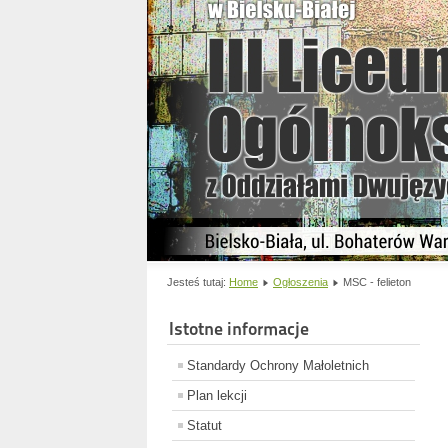
Jesteś tutaj:
Home
Ogłoszenia
MSC - felieton
Istotne informacje
Standardy Ochrony Małoletnich
Plan lekcji
Statut