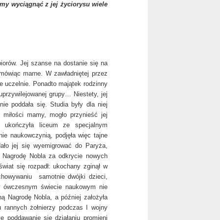
my wyciągnąć z jej życiorysu wiele
iorów. Jej szanse na dostanie się na
 mówiąc marne. W zawładniętej przez
 uczelnie. Ponadto majątek rodzinny
 uprzywilejowanej grupy… Niestety, jej
e poddała się. Studia były dla niej
 miłości mamy, mogło przynieść jej
e ukończyła liceum ze specjalnym
nie naukowczynią, podjęła więc tajne
ało jej się wyemigrować do Paryża,
 Nagrodę Nobla za odkrycie nowych
 świat się rozpadł: ukochany zginął w
chowywaniu samotnie dwójki dzieci,
t w ówczesnym świecie naukowym nie
ną Nagrodę Nobla, a później założyła
u rannych żołnierzy podczas I wojny
e poddawanie się działaniu promieni