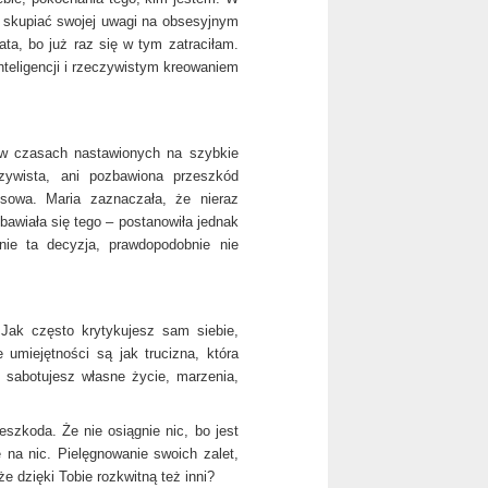
e skupiać swojej uwagi na obsesyjnym
ta, bo już raz się w tym zatraciłam.
inteligencji i rzeczywistym kreowaniem
e w czasach nastawionych na szybkie
czywista, ani pozbawiona przeszkód
esowa. Maria zaznaczała, że nieraz
bawiała się tego – postanowiła jednak
nie ta decyzja, prawdopodobnie nie
Jak często krytykujesz sam siebie,
umiejętności są jak trucizna, która
 sabotujesz własne życie, marzenia,
eszkoda. Że nie osiągnie nic, bo jest
 na nic. Pielęgnowanie swoich zalet,
e dzięki Tobie rozkwitną też inni?