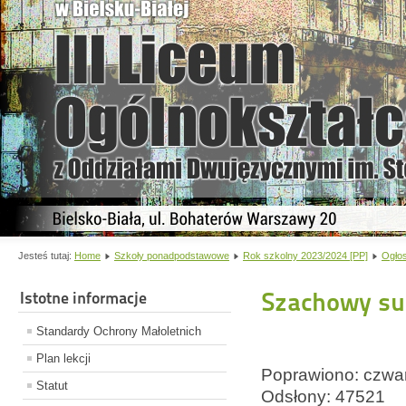
Jesteś tutaj:
Home
Szkoły ponadpodstawowe
Rok szkolny 2023/2024 [PP]
Ogło
Szachowy su
Istotne informacje
Standardy Ochrony Małoletnich
Plan lekcji
Poprawiono: czwar
Statut
Odsłony: 47521