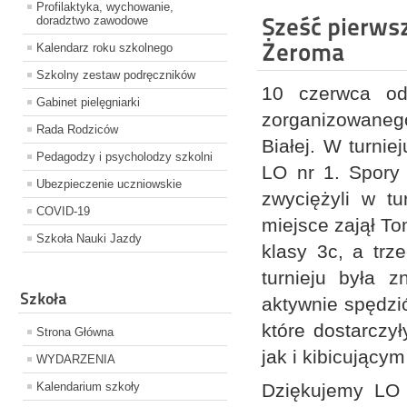
Profilaktyka, wychowanie,
Sześć pierws
doradztwo zawodowe
Żeroma
Kalendarz roku szkolnego
Szkolny zestaw podręczników
10 czerwca odb
Gabinet pielęgniarki
zorganizowaneg
Rada Rodziców
Białej. W turnie
Pedagodzy i psycholodzy szkolni
LO nr 1. Spory 
Ubezpieczenie uczniowskie
zwyciężyli w tu
COVID-19
miejsce zajął T
Szkoła Nauki Jazdy
klasy 3c, a trz
turnieju była 
Szkoła
aktywnie spędzi
które dostarczy
Strona Główna
jak i kibicujący
WYDARZENIA
Kalendarium szkoły
Dziękujemy LO 