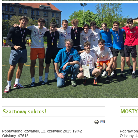
Szachowy sukces!
MOSTY
Poprawiono: czwartek, 12, czerwiec 2025 19:42
Poprawiono
Odsłony: 47615
Odsłony: 