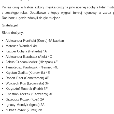
Po raz drugi w historii szkoły męska drużyna piłki nożnej zdobyła tytuł mis
z zeszłęgo roku. Dodatkowo chłopcy wygrali turniej rejonowy, a zaraz
Raciborzu, gdzie zdobyli drugie miejsce.
Gratulacje!
Skład drużyny:
Aleksander Poniński (Koniu) 4A kapitan
Mateusz Wandzel 4A
Kacper Uchyła (Petarda) 4A
Aleksander Barabasz (Alek) 4C
Jakub Czadankiewicz (Hiszpan) 4E
Tymoteusz Pawłowski (Niemiec) 4E
Kajetan Gadka (Kierownik) 4E
Robert Piter (Cameraman) 4E
Wojciech Kuś (Legionista) 3F
Krzysztof Raczek (Pedri) 3F
Christian Toczek (Szczęsny) 3E
Grzegorz Kozak (Kozi) 2A
Ignacy Mendyk (Ignac) 2A
Łukasz Żyrek (Żurek) 2B