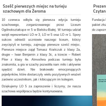
Sześć pierwszych miejsc na turieju
Prezen
szachowym dla Żeroma
Czytan
10 czerwca odbyła się pierwsza edycja turnieju
Fundacja 
szachowego, zorganizowanego przez Liceum
pakiet zł
Ogólnokształcące nr 5 w Bielsku-Białej. W turnieju udział
do zapozna
wzięli reprezentanci LO nr 3, LO nr 5 oraz LO nr 1. Spory
sukces odnieśli uczniowie naszego liceum, którzy
zwyciężyli w turnieju, zajmując pierwsze sześć miejsc.
Pierwsze miejsce zajął Tomasz Krańczuk z klasy 2a,
drugie – Iwan Benjamin z klasy 3c, a trzecie – Robert
Piter z klasy 4e. Atmosfera podczas turnieju była
znakomita, a gra w szachy pozwoliła nam miło i aktywnie
spędzić dzień. Nie brakowało emocjonujących
pojedynków, które dostarczyły wielu pozytywnych wrażeń
zarówno uczestnikom, jak i kibicującym im kolegom.
Dziękujemy LO 5 za zaproszenie i liczymy, że nasza
szachowa współpraca będzie kontynuowana.