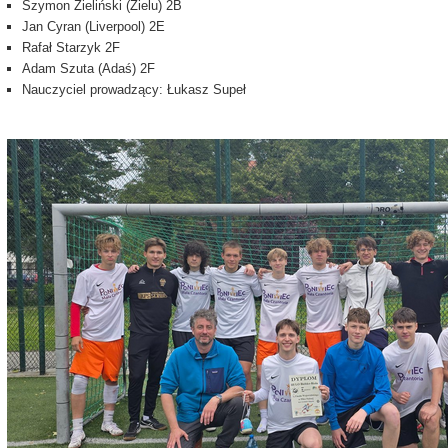
Szymon Zieliński (Zielu) 2B
Jan Cyran (Liverpool) 2E
Rafał Starzyk 2F
Adam Szuta (Adaś) 2F
Nauczyciel prowadzący: Łukasz Supeł