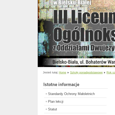
Jesteś tutaj:
Home
Szkoły ponadpodstawowe
Rok sz
Istotne informacje
Standardy Ochrony Małoletnich
Plan lekcji
Statut