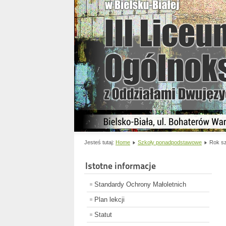
Jesteś tutaj:
Home
Szkoły ponadpodstawowe
Rok sz
Istotne informacje
Standardy Ochrony Małoletnich
Plan lekcji
Statut