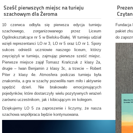
Sześć pierwszych miejsc na turieju
Prezen
szachowym dla Żeroma
Czytan
10 czerwca odbyła się pierwsza edycja turnieju
Fundacja 
szachowego, zorganizowanego przez Liceum
pakiet zł
Ogólnokształcące nr 5 w Bielsku-Białej. W turnieju udział
do zapozna
wzięli reprezentanci LO nr 3, LO nr 5 oraz LO nr 1. Spory
sukces odnieśli uczniowie naszego liceum, którzy
zwyciężyli w turnieju, zajmując pierwsze sześć miejsc.
Pierwsze miejsce zajął Tomasz Krańczuk z klasy 2a,
drugie – Iwan Benjamin z klasy 3c, a trzecie – Robert
Piter z klasy 4e. Atmosfera podczas turnieju była
znakomita, a gra w szachy pozwoliła nam miło i aktywnie
spędzić dzień. Nie brakowało emocjonujących
pojedynków, które dostarczyły wielu pozytywnych wrażeń
zarówno uczestnikom, jak i kibicującym im kolegom.
Dziękujemy LO 5 za zaproszenie i liczymy, że nasza
szachowa współpraca będzie kontynuowana.