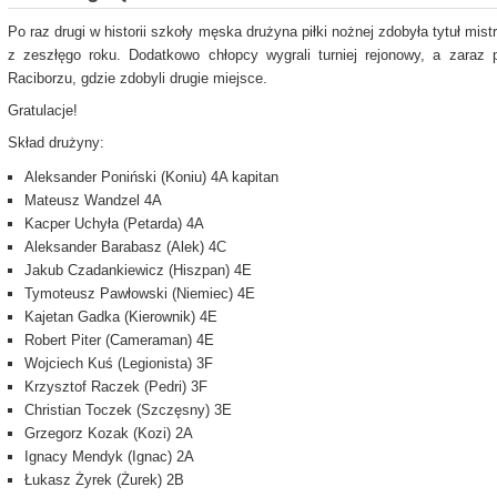
Po raz drugi w historii szkoły męska drużyna piłki nożnej zdobyła tytuł mis
z zeszłęgo roku. Dodatkowo chłopcy wygrali turniej rejonowy, a zaraz
Raciborzu, gdzie zdobyli drugie miejsce.
Gratulacje!
Skład drużyny:
Aleksander Poniński (Koniu) 4A kapitan
Mateusz Wandzel 4A
Kacper Uchyła (Petarda) 4A
Aleksander Barabasz (Alek) 4C
Jakub Czadankiewicz (Hiszpan) 4E
Tymoteusz Pawłowski (Niemiec) 4E
Kajetan Gadka (Kierownik) 4E
Robert Piter (Cameraman) 4E
Wojciech Kuś (Legionista) 3F
Krzysztof Raczek (Pedri) 3F
Christian Toczek (Szczęsny) 3E
Grzegorz Kozak (Kozi) 2A
Ignacy Mendyk (Ignac) 2A
Łukasz Żyrek (Żurek) 2B