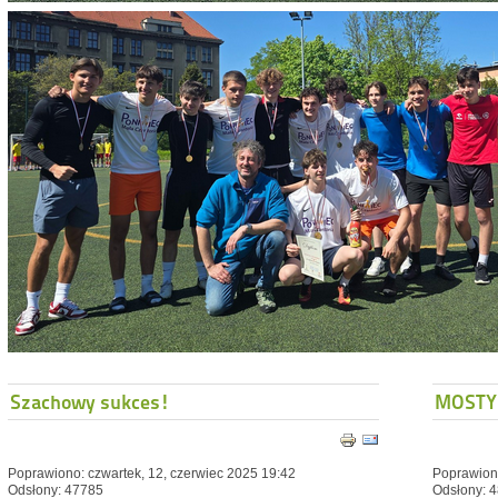
Szachowy sukces!
MOSTY
Poprawiono: czwartek, 12, czerwiec 2025 19:42
Poprawiono
Odsłony: 47785
Odsłony: 