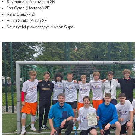
Szymon Zieliński (Zielu) 2B
Jan Cyran (Liverpool) 2E
Rafał Starzyk 2F
Adam Szuta (Adaś) 2F
Nauczyciel prowadzący: Łukasz Supeł