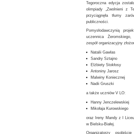
Tegoroczna edycja został
olimpiady „Zwolnieni z Te
przyciągnęła tłumy zaró
publiczności.
Pomysłodawczynią projek
uczennica Żeromskiego, 
zespół organizacyjny złożo
Natalii Gawlas
Sandry Sztajno
Elżbiety Stokłosy
Antoniny Jarosz
Malwiny Koniecznej
Nadii Gruszki
a także uczniów V LO:
Hanny Jenczelewskiej
Mikołaja Kurowskiego
oraz Ireny Mandy z I Lice
w Bielsku-Białej.
Organizatorzy osobiści