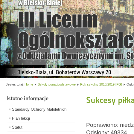
Jesteś tutaj:
Home
Szkoły ponadpodstawowe
Rok szkolny 2018/2019 [PG]
Ogło
Istotne informacje
Sukcesy piłk
Standardy Ochrony Małoletnich
Plan lekcji
Poprawiono: niedz
Statut
Odsłony: 49334