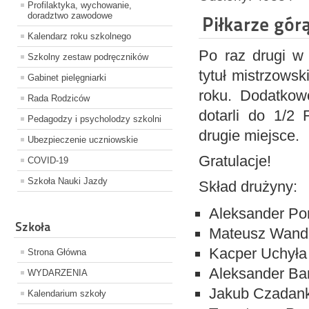
Profilaktyka, wychowanie,
doradztwo zawodowe
Piłkarze gór
Kalendarz roku szkolnego
Po raz drugi w 
Szkolny zestaw podręczników
tytuł mistrzowsk
Gabinet pielęgniarki
roku. Dodatkowo
Rada Rodziców
dotarli do 1/2
Pedagodzy i psycholodzy szkolni
drugie miejsce.
Ubezpieczenie uczniowskie
Gratulacje!
COVID-19
Szkoła Nauki Jazdy
Skład drużyny:
Aleksander Pon
Szkoła
Mateusz Wand
Kacper Uchyła
Strona Główna
Aleksander Ba
WYDARZENIA
Jakub Czadank
Kalendarium szkoły