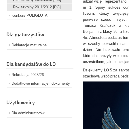
udział wzięli reprezentanc
Rok szkolny 2011/2012 [PG]
nr 1. Spory sukces odni
liceum, którzy zwycięży
Konkurs POLIGLOTA
pierwsze sześć miejsc. 
Tomasz Krańczuk z kla
Benjamin z klasy 3c, a trze
Dla maturzystów
4e. Atmosfera podczas turn
w szachy pozwoliła nam 
Deklaracje maturalne
dzień. Nie brakowało emo
które dostarczyły wielu p
uczestnikom, jak i kibicuj
Dla kandydatów do LO
Dziękujemy LO 5 za zapros
Rekrutacja 2025/26
szachowa współpraca będz
Dodatkowe informacje i dokumenty
Użytkownicy
Dla administratorów