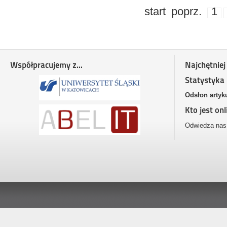
start
poprz.
1
Współpracujemy z...
Najchętniej
Statystyka
Odsłon artyk
Kto jest onl
Odwiedza nas 