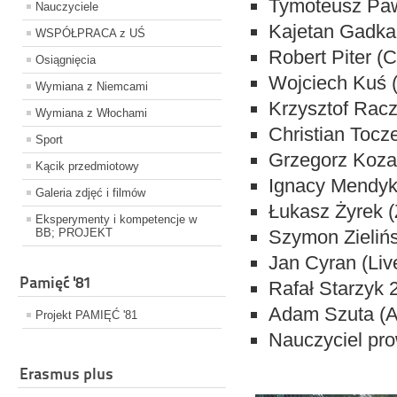
Tymoteusz Paw
Nauczyciele
Kajetan Gadka
WSPÓŁPRACA z UŚ
Robert Piter 
Osiągnięcia
Wojciech Kuś (
Wymiana z Niemcami
Krzysztof Racz
Wymiana z Włochami
Christian Tocz
Sport
Grzegorz Koza
Kącik przedmiotowy
Ignacy Mendyk
Galeria zdjęć i filmów
Łukasz Żyrek (
Eksperymenty i kompetencje w
BB; PROJEKT
Szymon Zielińs
Jan Cyran (Liv
Pamięć '81
Rafał Starzyk 
Adam Szuta (A
Projekt PAMIĘĆ '81
Nauczyciel pr
Erasmus plus