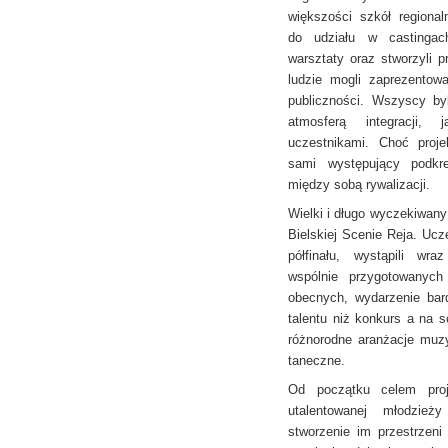
większości szkół regiona
do udziału w castingach
warsztaty oraz stworzyli p
ludzie mogli zaprezentowa
publiczności. Wszyscy by
atmosferą integracji,
uczestnikami. Choć proje
sami występujący podkre
między sobą rywalizacji.
Wielki i długo wyczekiwany 
Bielskiej Scenie Reja. Ucze
półfinału, wystąpili wra
wspólnie przygotowanych
obecnych, wydarzenie bard
talentu niż konkurs a na 
różnorodne aranżacje muz
taneczne.
Od początku celem proje
utalentowanej młodzieży
stworzenie im przestrzeni