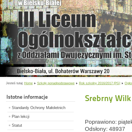
Jesteś tutaj:
Home
Szkoły ponadpodstawowe
Rok szkolny 2016/2017 [PG]
Ogło
Srebrny Wilk
Istotne informacje
Standardy Ochrony Małoletnich
Plan lekcji
Poprawiono: piąte
Statut
Odsłony: 48937