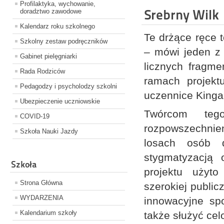
Profilaktyka, wychowanie,
Srebrny Wilk
doradztwo zawodowe
Kalendarz roku szkolnego
Te drżące ręce t
Szkolny zestaw podręczników
– mówi jeden z 
Gabinet pielęgniarki
licznych fragme
Rada Rodziców
ramach projekt
Pedagodzy i psycholodzy szkolni
uczennice Kinga 
Ubezpieczenie uczniowskie
Twórcom tego
COVID-19
rozpowszechnien
Szkoła Nauki Jazdy
losach osób d
stygmatyzacją 
Szkoła
projektu użyto
Strona Główna
szerokiej public
WYDARZENIA
innowacyjne sp
Kalendarium szkoły
także służyć ce