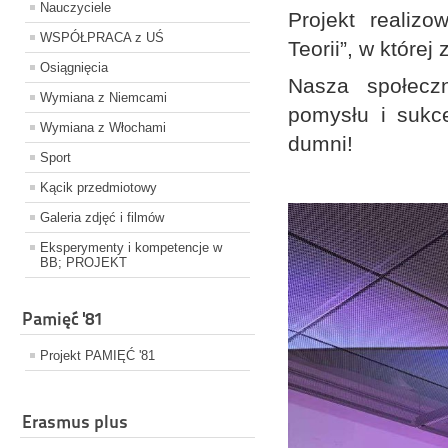
Nauczyciele
Projekt realiz
WSPÓŁPRACA z UŚ
Teorii”, w które
Osiągnięcia
Nasza społeczn
Wymiana z Niemcami
pomysłu i sukc
Wymiana z Włochami
dumni!
Sport
Kącik przedmiotowy
Galeria zdjęć i filmów
Eksperymenty i kompetencje w
BB; PROJEKT
Pamięć '81
Projekt PAMIĘĆ '81
Erasmus plus