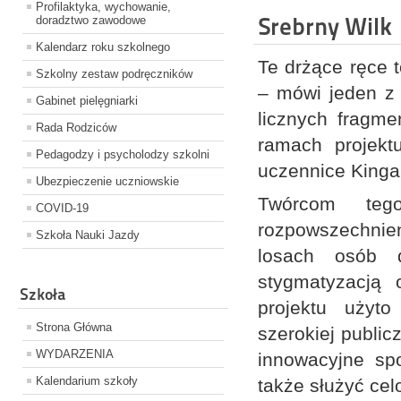
Profilaktyka, wychowanie,
Srebrny Wilk
doradztwo zawodowe
Kalendarz roku szkolnego
Te drżące ręce t
Szkolny zestaw podręczników
– mówi jeden z 
Gabinet pielęgniarki
licznych fragme
Rada Rodziców
ramach projekt
Pedagodzy i psycholodzy szkolni
uczennice Kinga 
Ubezpieczenie uczniowskie
Twórcom tego
COVID-19
rozpowszechnien
Szkoła Nauki Jazdy
losach osób d
stygmatyzacją 
Szkoła
projektu użyto
Strona Główna
szerokiej public
WYDARZENIA
innowacyjne sp
Kalendarium szkoły
także służyć ce