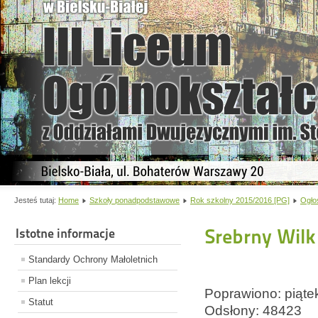
Jesteś tutaj:
Home
Szkoły ponadpodstawowe
Rok szkolny 2015/2016 [PG]
Ogło
Srebrny Wilk
Istotne informacje
Standardy Ochrony Małoletnich
Plan lekcji
Poprawiono: piąte
Statut
Odsłony: 48423