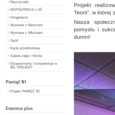
Nauczyciele
Projekt realiz
WSPÓŁPRACA z UŚ
Teorii”, w które
Osiągnięcia
Nasza społeczn
Wymiana z Niemcami
pomysłu i sukc
Wymiana z Włochami
dumni!
Sport
Kącik przedmiotowy
Galeria zdjęć i filmów
Eksperymenty i kompetencje w
BB; PROJEKT
Pamięć '81
Projekt PAMIĘĆ '81
Erasmus plus