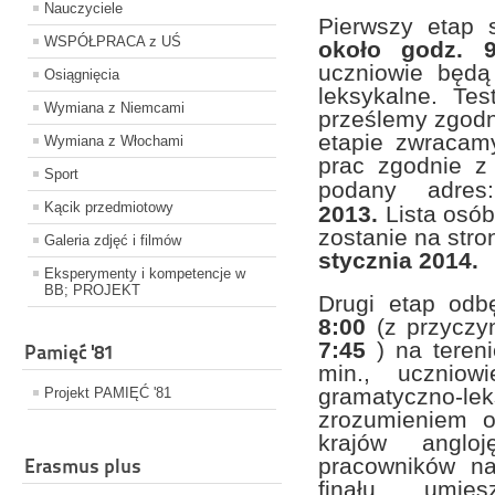
Nauczyciele
Pierwszy etap 
WSPÓŁPRACA z UŚ
około godz. 
uczniowie będą 
Osiągnięcia
leksykalne. Tes
Wymiana z Niemcami
prześlemy zgodn
etapie zwracam
Wymiana z Włochami
prac zgodnie z
Sport
podany ad
Kącik przedmiotowy
2013.
Lista osó
zostanie na stro
Galeria zdjęć i filmów
stycznia 2014.
Eksperymenty i kompetencje w
BB; PROJEKT
Drugi etap odb
8:00
(z przyczy
7:45
) na tereni
Pamięć '81
min., uczniow
gramatyczno-lek
Projekt PAMIĘĆ '81
zrozumieniem o
krajów anglo
pracowników na
Erasmus plus
finału, umie