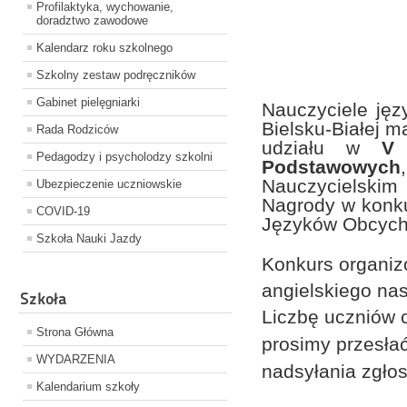
Profilaktyka, wychowanie,
doradztwo zawodowe
Kalendarz roku szkolnego
Szkolny zestaw podręczników
Gabinet pielęgniarki
Nauczyciele jęz
Bielsku-Białej 
Rada Rodziców
udziału w
V 
Pedagodzy i psycholodzy szkolni
Podstawowych
Nauczycielski
Ubezpieczenie uczniowskie
Nagrody w konku
COVID-19
Języków Obcych 
Szkoła Nauki Jazdy
Konkurs organizo
angielskiego nas
Szkoła
Liczbę uczniów 
Strona Główna
prosimy przesła
WYDARZENIA
nadsyłania zgło
Kalendarium szkoły