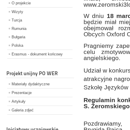
O projekcie
www.zeromski3lo
Wizyty
W dniu
18 mar
Turcja
będzie miał mie
obejmował roz
Rumunia
Obcych Oxford C
Bułgaria
Pragniemy zape
Polska
celu zmotywow
Erasmus - dokument końcowy
angielskiego.
Udział w konkurs
Projekt unijny PO WER
atrakcyjne nagr
Materiały dydaktyczne
Szkołę Języków 
Prezentacje
Regulamin konku
Artykuły
S. Żeromskiego
Galeria zdjeć
Pozdrawiamy,
Inicjatywy uczniowskie
Brygida Rajca