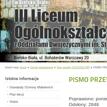
Jesteś tutaj:
Home
Szkoły podstawowe
Rok szkolny 2013/2014 [SP]
PISMO PR
PISMO PRZ
Istotne informacje
Standardy Ochrony Małoletnich
Plan lekcji
Poprawiono: ponie
Statut
Odsłony: 2848