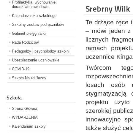
Profilaktyka, wychowanie,
Srebrny Wilk
doradztwo zawodowe
Kalendarz roku szkolnego
Te drżące ręce t
Szkolny zestaw podręczników
– mówi jeden z 
Gabinet pielęgniarki
licznych fragme
Rada Rodziców
ramach projekt
Pedagodzy i psycholodzy szkolni
uczennice Kinga 
Ubezpieczenie uczniowskie
Twórcom tego
COVID-19
rozpowszechnien
Szkoła Nauki Jazdy
losach osób d
stygmatyzacją 
Szkoła
projektu użyto
Strona Główna
szerokiej public
WYDARZENIA
innowacyjne sp
Kalendarium szkoły
także służyć ce