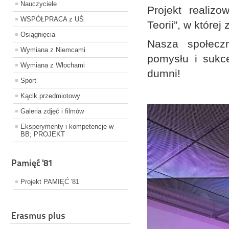
Nauczyciele
Projekt realiz
WSPÓŁPRACA z UŚ
Teorii”, w które
Osiągnięcia
Nasza społeczn
Wymiana z Niemcami
pomysłu i sukc
Wymiana z Włochami
dumni!
Sport
Kącik przedmiotowy
Galeria zdjęć i filmów
Eksperymenty i kompetencje w
BB; PROJEKT
Pamięć '81
Projekt PAMIĘĆ '81
Erasmus plus