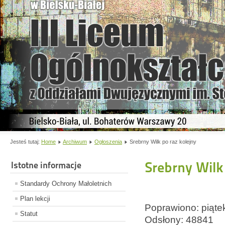
Jesteś tutaj:
Home
Archiwum
Ogłoszenia
Srebrny Wilk po raz kolejny
Srebrny Wilk
Istotne informacje
Standardy Ochrony Małoletnich
Plan lekcji
Poprawiono: piąte
Statut
Odsłony: 48841