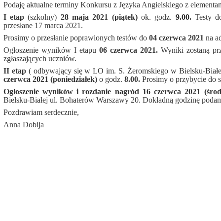
Podaję aktualne terminy Konkursu z Języka Angielskiego z elementam
I etap
(szkolny)
28 maja 2021 (piątek)
ok. godz.
9.00.
Testy d
przesłane 17 marca 2021.
Prosimy o przesłanie poprawionych testów do
04 czerwca 2021
na a
Ogłoszenie wyników I etapu
06 czerwca 2021.
Wyniki zostaną prz
zgłaszających uczniów.
II etap
( odbywający się w LO im. S. Żeromskiego w Bielsku-Biał
czerwca 2021 (poniedziałek)
o godz.
8.00.
Prosimy o przybycie do s
Ogłoszenie wyników i rozdanie nagród 16 czerwca 2021 (śro
Bielsku-Białej ul. Bohaterów Warszawy 20. Dokładną godzinę podam
Pozdrawiam serdecznie,
Anna Dobija