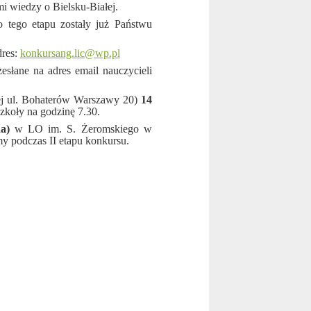
i wiedzy o Bielsku-Białej.
o tego etapu zostały już Państwu
dres:
konkursang.lic@wp.pl
esłane na adres email nauczycieli
ej ul. Bohaterów Warszawy 20)
14
zkoły na godzinę 7.30.
da)
w LO im. S. Żeromskiego w
y podczas II etapu konkursu.