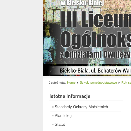
Jesteś tutaj:
Home
Szkoły ponadpodstawowe
Rok sz
Istotne informacje
Standardy Ochrony Małoletnich
Plan lekcji
Statut