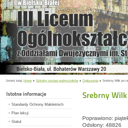
Jesteś tutaj:
Home
Szkolny zestaw podręczników
Ogłoszenia
Srebrny Wilk po ra
Srebrny Wilk
Istotne informacje
Standardy Ochrony Małoletnich
Plan lekcji
Poprawiono: piąte
Statut
Odsłony: 48826