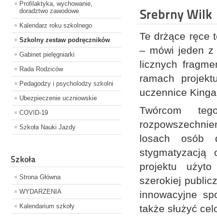
Profilaktyka, wychowanie,
Srebrny Wilk
doradztwo zawodowe
Kalendarz roku szkolnego
Te drżące ręce t
Szkolny zestaw podręczników
– mówi jeden z 
Gabinet pielęgniarki
licznych fragme
Rada Rodziców
ramach projekt
Pedagodzy i psycholodzy szkolni
uczennice Kinga 
Ubezpieczenie uczniowskie
Twórcom tego
COVID-19
rozpowszechnien
Szkoła Nauki Jazdy
losach osób d
stygmatyzacją 
Szkoła
projektu użyto
Strona Główna
szerokiej public
WYDARZENIA
innowacyjne sp
Kalendarium szkoły
także służyć ce