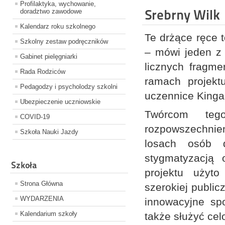
Profilaktyka, wychowanie,
Srebrny Wilk
doradztwo zawodowe
Kalendarz roku szkolnego
Te drżące ręce t
Szkolny zestaw podręczników
– mówi jeden z 
Gabinet pielęgniarki
licznych fragme
Rada Rodziców
ramach projekt
Pedagodzy i psycholodzy szkolni
uczennice Kinga 
Ubezpieczenie uczniowskie
Twórcom tego
COVID-19
rozpowszechnien
Szkoła Nauki Jazdy
losach osób d
stygmatyzacją 
Szkoła
projektu użyto
Strona Główna
szerokiej public
WYDARZENIA
innowacyjne sp
Kalendarium szkoły
także służyć ce