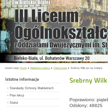
Jesteś tutaj:
Home
Biblioteka poleca
Ogłoszenia
Srebrny Wilk po raz kolejny
Srebrny Wilk
Istotne informacje
Standardy Ochrony Małoletnich
Plan lekcji
Poprawiono: piąte
Statut
Odsłony: 48825