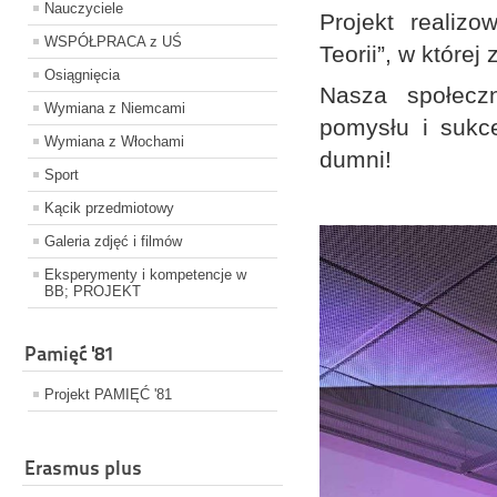
Nauczyciele
Projekt realiz
WSPÓŁPRACA z UŚ
Teorii”, w które
Osiągnięcia
Nasza społeczn
Wymiana z Niemcami
pomysłu i sukc
Wymiana z Włochami
dumni!
Sport
Kącik przedmiotowy
Galeria zdjęć i filmów
Eksperymenty i kompetencje w
BB; PROJEKT
Pamięć '81
Projekt PAMIĘĆ '81
Erasmus plus