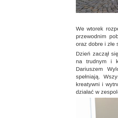
We wtorek rozpo
przewodnim pob
oraz dobre i złe
Dzień zaczął si
na trudnym i 
Dariuszem Wylo
spełniają. Wsz
kreatywni i wytr
działać w zespol