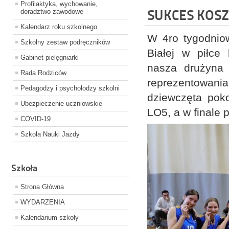
Profilaktyka, wychowanie,
SUKCES KOS
doradztwo zawodowe
Kalendarz roku szkolnego
W 4ro tygodnio
Szkolny zestaw podręczników
Białej w piłce
Gabinet pielęgniarki
nasza drużyna
Rada Rodziców
reprezentowania
Pedagodzy i psycholodzy szkolni
dziewczęta pok
Ubezpieczenie uczniowskie
LO5, a w finale
COVID-19
Szkoła Nauki Jazdy
Szkoła
Strona Główna
WYDARZENIA
Kalendarium szkoły