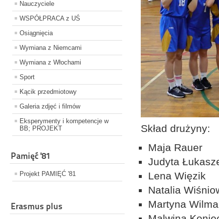
Nauczyciele
WSPÓŁPRACA z UŚ
Osiągnięcia
Wymiana z Niemcami
Wymiana z Włochami
Sport
Kącik przedmiotowy
Galeria zdjęć i filmów
Eksperymenty i kompetencje w
Skład drużyny:
BB; PROJEKT
Maja Rauer
Pamięć '81
Judyta Łukasz
Projekt PAMIĘĆ '81
Lena Więzik
Natalia Wiśni
Martyna Wilm
Erasmus plus
Malwina Koni