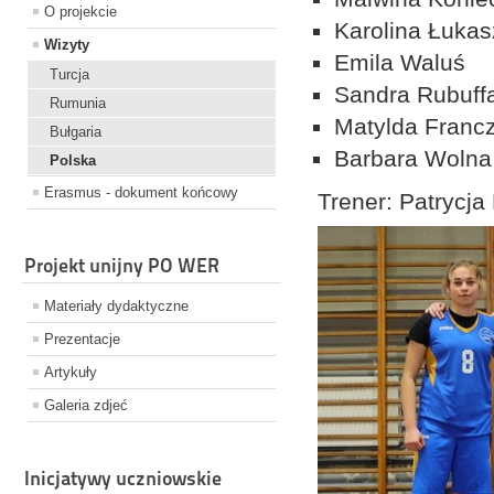
O projekcie
Karolina Łuka
Wizyty
Emila Waluś
Turcja
Sandra Rubuff
Rumunia
Matylda Franc
Bułgaria
Barbara Wolna
Polska
Erasmus - dokument końcowy
Trener: Patrycja
Projekt unijny PO WER
Materiały dydaktyczne
Prezentacje
Artykuły
Galeria zdjeć
Inicjatywy uczniowskie