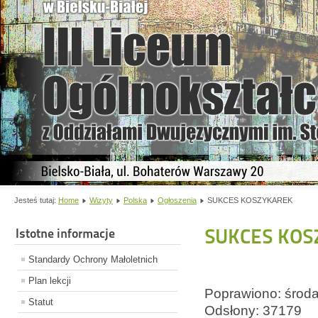
Jesteś tutaj:
Home
Wizyty
Polska
Ogłoszenia
SUKCES KOSZYKAREK
SUKCES KOS
Istotne informacje
Standardy Ochrony Małoletnich
Plan lekcji
Poprawiono: środa
Statut
Odsłony: 37179