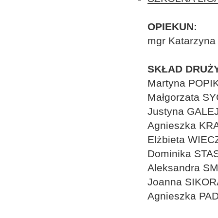
OPIEKUN:
mgr Katarzyn
SKŁAD DRUŻY
Martyna POPI
Małgorzata S
Justyna GALE
Agnieszka K
Elżbieta WIE
Dominika STA
Aleksandra S
Joanna SIKOR
Agnieszka P