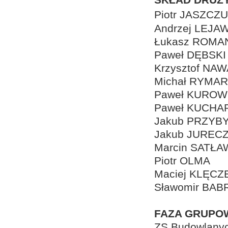
Piotr JASZC
Andrzej LEJA
Łukasz ROMA
Paweł DĘBSKI
Krzysztof NA
Michał RYMA
Paweł KUROW
Paweł KUCHA
Jakub PRZYB
Jakub JUREC
Marcin SATŁA
Piotr OLMA
Maciej KLĘCZ
Sławomir BAB
FAZA GRUPO
ZS Budowlanyc