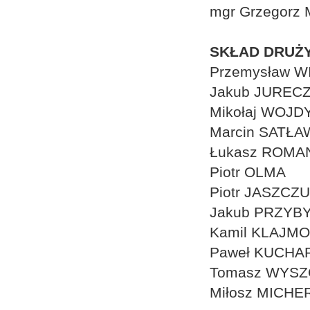
mgr Grzegorz
SKŁAD DRUŻY
Przemysław W
Jakub JUREC
Mikołaj WOJD
Marcin SATŁA
Łukasz ROMA
Piotr OLMA
Piotr JASZC
Jakub PRZYB
Kamil KLAJM
Paweł KUCHA
Tomasz WYSZ
Miłosz MICHE