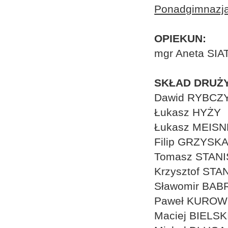
Ponadgimnazja
OPIEKUN:
mgr Aneta SIA
SKŁAD DRUŻY
Dawid RYBCZ
Łukasz HYŻY
Łukasz MEIS
Filip GRZYSK
Tomasz STAN
Krzysztof ST
Sławomir BAB
Paweł KUROW
Maciej BIELSK