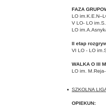
FAZA GRUPO
LO im.K.E.N–L
V LO- LO im.S
LO im.A.Asnyk
II etap rozgry
VI LO - LO im.
WALKA O III 
LO im. M.Reja
SZKOLNA LIG
OPIEKUN: