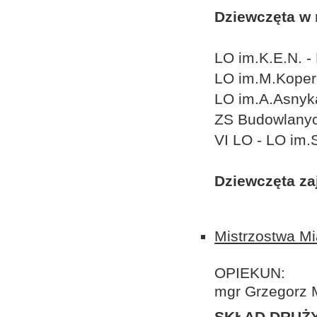
Dziewczęta w 
LO im.K.E.N. -
LO im.M.Koper
LO im.A.Asnyk
ZS Budowlanyc
VI LO - LO im.
Dziewczęta zaj
Mistrzostwa Mi
OPIEKUN:
mgr Grzegorz
SKŁAD DRUŻY