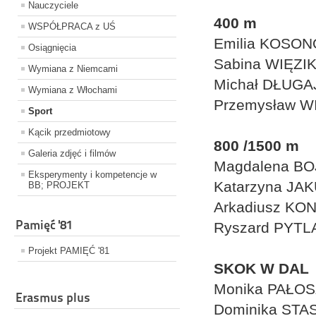
Nauczyciele
400 m
WSPÓŁPRACA z UŚ
Emilia KOSON
Osiągnięcia
Sabina WIĘZIK
Wymiana z Niemcami
Michał DŁUGA
Wymiana z Włochami
Przemysław W
Sport
Kącik przedmiotowy
800 /1500 m
Galeria zdjęć i filmów
Magdalena BOJ
Eksperymenty i kompetencje w
Katarzyna JAK
BB; PROJEKT
Arkadiusz KON
Pamięć '81
Ryszard PYTL
Projekt PAMIĘĆ '81
SKOK W DAL
Monika PAŁOS
Erasmus plus
Dominika STAS