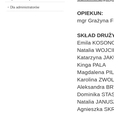
Dla administratorów
OPIEKUN:
mgr Grażyna F
SKŁAD DRUŻY
Emila KOSO
Natalia WOJ
Katarzyna JA
Kinga PALA
Magdalena PI
Karolina ZWO
Aleksandra B
Dominika STA
Natalia JANU
Agnieszka S