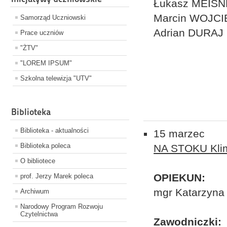
Łukasz MEIS
Marcin WOJCI
Samorząd Uczniowski
Adrian DURAJ
Prace uczniów
"ŻTV"
"LOREM IPSUM"
Szkolna telewizja "UTV"
Biblioteka
Biblioteka - aktualności
15 marzec
Biblioteka poleca
NA STOKU Klim
O bibliotece
OPIEKUN:
prof. Jerzy Marek poleca
mgr Katarzyn
Archiwum
Narodowy Program Rozwoju
Czytelnictwa
Zawodniczki: