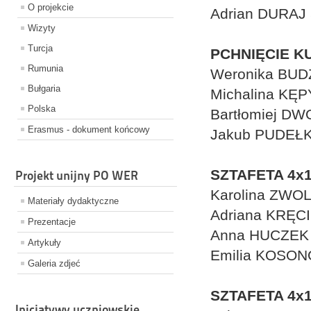
O projekcie
Adrian DURAJ 
Wizyty
Turcja
PCHNIĘCIE K
Rumunia
Weronika BUD
Bułgaria
Michalina KĘP
Polska
Bartłomiej D
Erasmus - dokument końcowy
Jakub PUDEŁK
SZTAFETA 4x
Projekt unijny PO WER
Karolina ZWO
Materiały dydaktyczne
Adriana KRĘC
Prezentacje
Anna HUCZEK
Artykuły
Emilia KOSO
Galeria zdjeć
SZTAFETA 4x
Inicjatywy uczniowskie