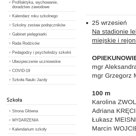
Profilaktyka, wychowanie,
doradztwo zawodowe
Kalendarz roku szkolnego
25 wrzesień
Szkolny zestaw podręczników
Na stadionie l
Gabinet pielęgniarki
miejskie i rej
Rada Rodziców
Pedagodzy i psycholodzy szkolni
OPIEKUNOWI
Ubezpieczenie uczniowskie
mgr Aleksand
COVID-19
mgr Grzegorz
Szkoła Nauki Jazdy
100 m
Szkoła
Karolina ZWOL
Adriana KRĘC
Strona Główna
Łukasz MEISN
WYDARZENIA
Marcin WOJCI
Kalendarium szkoły