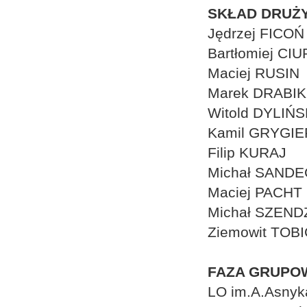
SKŁAD DRUŻY
Jędrzej FICOŃ
Bartłomiej CI
Maciej RUSIN
Marek DRABIK
Witold DYLIŃS
Kamil GRYGI
Filip KURAJ
Michał SANDE
Maciej PACHT
Michał SZEND
Ziemowit TOB
FAZA GRUPO
LO im.A.Asnyk