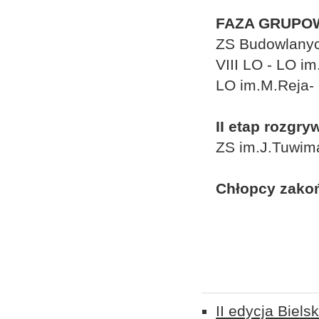
FAZA GRUPO
ZS Budowlanyc
VIII LO - LO i
LO im.M.Reja-
II etap rozgry
ZS im.J.Tuwim
Chłopcy zakońc
II edycja Biels