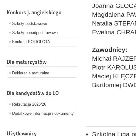
Joanna GLOGA
Konkurs j. angielskiego
Magdalena PA
Natalia STEFA
Szkoły podstawowe
Ewelina CHRA
Szkoły ponadpodstawowe
Konkurs POLIGLOTA
Zawodnicy:
Michał RAJZER
Dla maturzystów
Piotr KAROLUS 
Deklaracje maturalne
Maciej KLĘCZ
Bartłomiej D
Dla kandydatów do LO
Rekrutacja 2025/26
Dodatkowe informacje i dokumenty
Użytkownicy
Szkolna Liga p