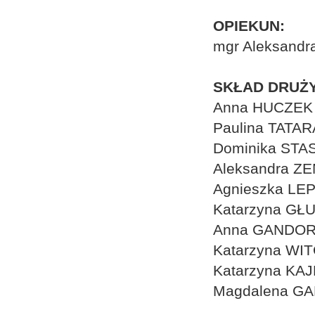
OPIEKUN:
mgr Aleksand
SKŁAD DRUŻY
Anna HUCZEK
Paulina TATAR
Dominika STA
Aleksandra Z
Agnieszka LE
Katarzyna G
Anna GANDO
Katarzyna WI
Katarzyna KA
Magdalena G