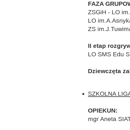
FAZA GRUPO
ZSGiH - LO im
LO im.A.Asnyk
ZS im.J.Tuwim
II etap rozgry
LO SMS Edu Sp
Dziewczęta za
SZKOLNA LIGA
OPIEKUN:
mgr Aneta SIA