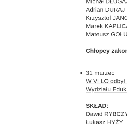
Michał DŁUG
Adrian DURAJ
Krzysztof JA
Marek KAPLIC
Mateusz GOŁ
Chłopcy zakońc
31 marzec
W VI LO odbył 
Wydziału Eduka
SKŁAD:
Dawid RYBCZ
Łukasz HYŻY